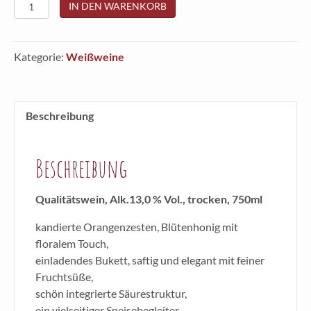
Chardonnay
IN DEN WARENKORB
2025
Menge
Kategorie:
Weißweine
Beschreibung
Beschreibung
Qualitätswein, Alk.13,0 % Vol., trocken, 750ml
kandierte Orangenzesten, Blütenhonig mit
floralem Touch,
einladendes Bukett, saftig und elegant mit feiner
Fruchtsüße,
schön integrierte Säurestruktur,
ein vielseitiger Speisebegleiter