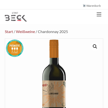
Warenkorb
N
a
v
i
g
Start
/
Weißweine
/ Chardonnay 2025
a
t
i
o
n