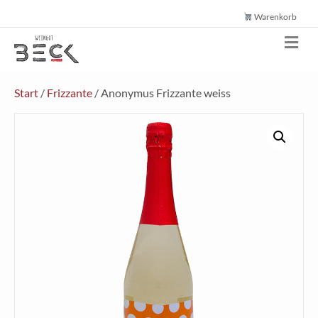
Warenkorb
N
a
v
i
g
Start
/
Frizzante
/ Anonymus Frizzante weiss
a
t
i
o
n